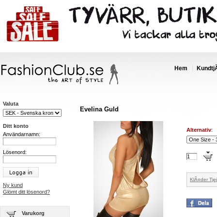
Hem
Kundtj
Valuta
Evelina Guld
Ditt konto
Alternativ
:
Användarnamn:
Lösenord:
KlÃ¤der Tjej
Ny kund
Glömt ditt lösenord?
Varukorg