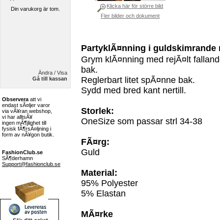
Klicka här för större bild
Din varukorg är tom.
Fler bilder och dokument
PartyklÃ¤nning i guldskimrande 
Grym klÃ¤nning med rejÃ¤lt falland
bak.
Ändra / Visa
Reglerbart litet spÃ¤nne bak.
Gå till kassan
Sydd med bred kant nertill.
Observera
att vi
endast sÃ¤ljer varor
Storlek:
via vÃ¥ran webshop,
vi har alltsÃ¥
OneSize som passar strl 34-38
ingen mÃ¶jlighet till
fysisk fÃ¶rsÃ¤ljning i
form av nÃ¥gon butik.
FÃ¤rg:
Guld
FashionClub.se
SÃ¶derhamn
Support@fashionclub.se
Material:
95% Polyester
5% Elastan
MÃ¤rke