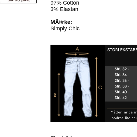
97% Cotton
3% Elastan
MÃ¤rke:
Simply Chic