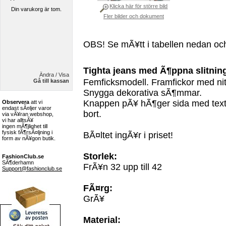
Klicka här för större bild
Din varukorg är tom.
Fler bilder och dokument
OBS! Se mÃ¥tt i tabellen nedan oc
Tighta jeans med Ã¶ppna slitning
Ändra / Visa
Femficksmodell. Framfickor med nit
Gå till kassan
Snygga dekorativa sÃ¶mmar.
Knappen pÃ¥ hÃ¶ger sida med texten
Observera
att vi
endast sÃ¤ljer varor
bort.
via vÃ¥ran webshop,
vi har alltsÃ¥
ingen mÃ¶jlighet till
fysisk fÃ¶rsÃ¤ljning i
BÃ¤ltet ingÃ¥r i priset!
form av nÃ¥gon butik.
Storlek:
FashionClub.se
SÃ¶derhamn
FrÃ¥n 32 upp till 42
Support@fashionclub.se
FÃ¤rg:
GrÃ¥
Material: