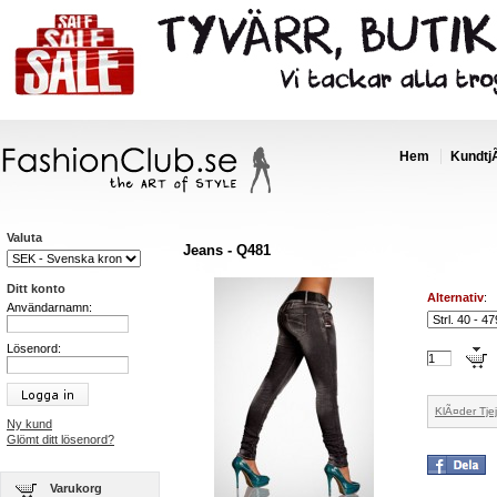
Hem
Kundtj
Valuta
Jeans - Q481
Ditt konto
Alternativ
:
Användarnamn:
Lösenord:
KlÃ¤der Tjej
Ny kund
Glömt ditt lösenord?
Varukorg