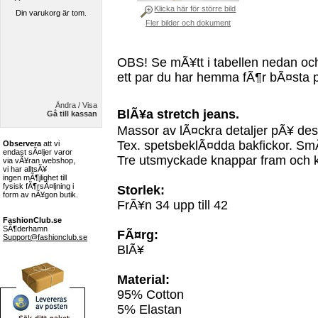
Klicka här för större bild
Din varukorg är tom.
Fler bilder och dokument
OBS! Se mÃ¥tt i tabellen nedan oc
ett par du har hemma fÃ¶r bÃ¤sta 
Ändra / Visa
BlÃ¥a stretch jeans.
Gå till kassan
Massor av lÃ¤ckra detaljer pÃ¥ d
Tex. spetsbeklÃ¤dda bakfickor. Sm
Observera
att vi
endast sÃ¤ljer varor
Tre utsmyckade knappar fram och k
via vÃ¥ran webshop,
vi har alltsÃ¥
ingen mÃ¶jlighet till
fysisk fÃ¶rsÃ¤ljning i
Storlek:
form av nÃ¥gon butik.
FrÃ¥n 34 upp till 42
FashionClub.se
SÃ¶derhamn
FÃ¤rg:
Support@fashionclub.se
BlÃ¥
Material:
95% Cotton
5% Elastan