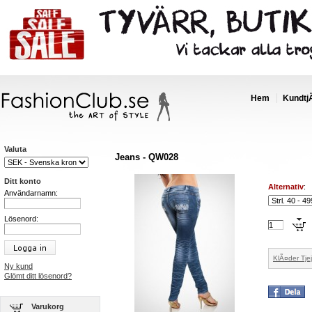
Hem
Kundtj
Valuta
Jeans - QW028
Ditt konto
Alternativ
:
Användarnamn:
Lösenord:
KlÃ¤der Tjej
Ny kund
Glömt ditt lösenord?
Varukorg