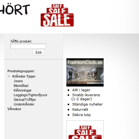
SÃ¶k produkt:
Produktgrupper:
KlÃ¤der Tjejer
Jeans
Bikini/Bad
KlÃ¤nningar
Leggings/Tights/Byxor
Stickat/TrÃ¶jor
UnderklÃ¤der
VÃ¤skor