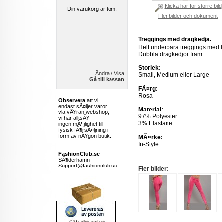
Klicka här för större bild
Din varukorg är tom.
Fler bilder och dokument
Treggings med dragkedja.
Helt underbara treggings med l
Dubbla dragkedjor fram.
Storlek:
Ändra / Visa
Small, Medium eller Large
Gå till kassan
FÃ¤rg:
Rosa
Observera
att vi
endast sÃ¤ljer varor
Material:
via vÃ¥ran webshop,
97% Polyester
vi har alltsÃ¥
3% Elastane
ingen mÃ¶jlighet till
fysisk fÃ¶rsÃ¤ljning i
form av nÃ¥gon butik.
MÃ¤rke:
In-Style
FashionClub.se
SÃ¶derhamn
Support@fashionclub.se
Fler bilder: