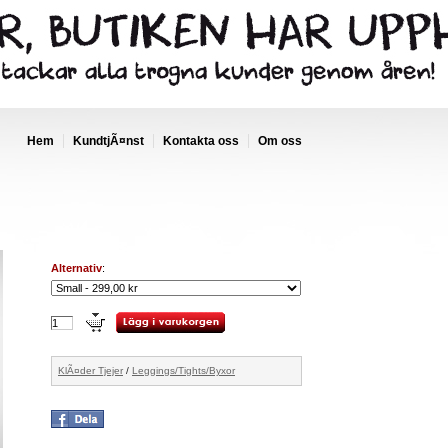
Hem
KundtjÃ¤nst
Kontakta oss
Om oss
Alternativ
:
KlÃ¤der Tjejer
/
Leggings/Tights/Byxor